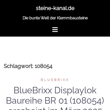
Zum
steine-kanal.de
Inhalt
springen
Die bunte Welt der Klemmbausteine
Schlagwort:
108054
BLUEBRIXX
BlueBrixx Displaylok
Baureihe BR 01 (108054)