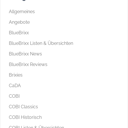
Allgemeines
Angebote
BlueBrixx
BlueBrixx Listen & Übersichten
BlueBrixx News
BlueBrixx Reviews
Brixies
CaDA
COBI
COBI Classics
COBI Historisch
COBI Listen & Übersichten