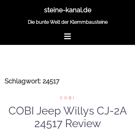
Zum
steine-kanal.de
Inhalt
springen
Die bunte Welt der Klemmbausteine
Schlagwort:
24517
COBI
COBI Jeep Willys CJ-2A
24517 Review