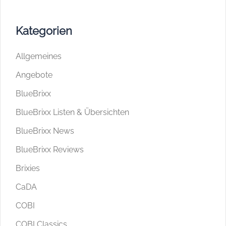
Kategorien
Allgemeines
Angebote
BlueBrixx
BlueBrixx Listen & Übersichten
BlueBrixx News
BlueBrixx Reviews
Brixies
CaDA
COBI
COBI Classics