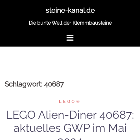
Zum
steine-kanal.de
Inhalt
springen
Die bunte Welt der Klemmbausteine
Schlagwort:
40687
LEGO®
LEGO Alien-Diner 40687:
aktuelles GWP im Mai