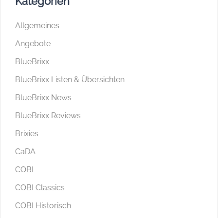
Kategorien
Allgemeines
Angebote
BlueBrixx
BlueBrixx Listen & Übersichten
BlueBrixx News
BlueBrixx Reviews
Brixies
CaDA
COBI
COBI Classics
COBI Historisch