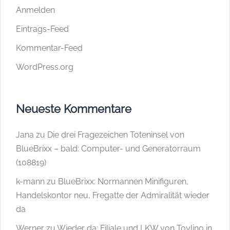
Anmelden
Eintrags-Feed
Kommentar-Feed
WordPress.org
Neueste Kommentare
Jana
zu
Die drei Fragezeichen Toteninsel von
BlueBrixx – bald: Computer- und Generatorraum
(108819)
k-mann
zu
BlueBrixx: Normannen Minifiguren,
Handelskontor neu, Fregatte der Admiralität wieder
da
Werner
zu
Wieder da: Filiale und LKW von Toylino in