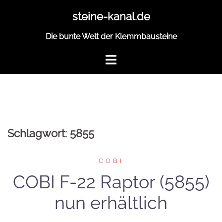
Zum
steine-kanal.de
Inhalt
springen
Die bunte Welt der Klemmbausteine
Schlagwort:
5855
COBI
COBI F-22 Raptor (5855)
nun erhältlich