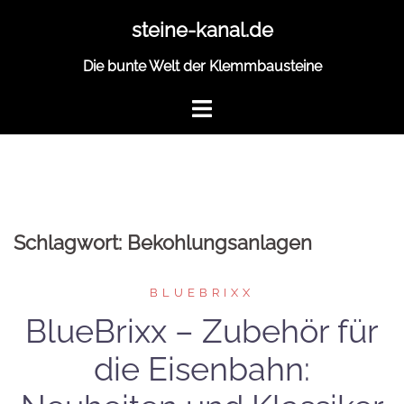
Zum
steine-kanal.de
Inhalt
springen
Die bunte Welt der Klemmbausteine
Schlagwort:
Bekohlungsanlagen
BLUEBRIXX
BlueBrixx – Zubehör für
die Eisenbahn: