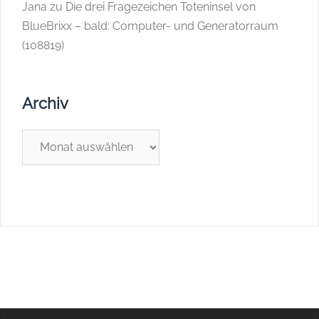
Jana
zu
Die drei Fragezeichen Toteninsel von
BlueBrixx – bald: Computer- und Generatorraum
(108819)
Archiv
Archiv