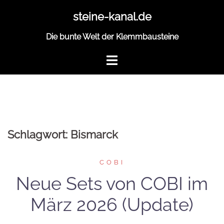
Zum
steine-kanal.de
Inhalt
springen
Die bunte Welt der Klemmbausteine
Schlagwort:
Bismarck
COBI
Neue Sets von COBI im
März 2026 (Update)