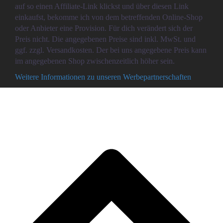
auf so einen Affiliate-Link klickst und über diesen Link
einkaufst, bekomme ich von dem betreffenden Online-Shop
oder Anbieter eine Provision. Für dich verändert sich der
Preis nicht. Die angegebenen Preise sind inkl. MwSt. und
ggf. zzgl. Versandkosten. Der bei uns angegebene Preis kann
im angegebenen Shop zwischenzeitlich höher sein.
Weitere Informationen zu unseren Werbepartnerschaften