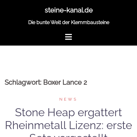
Zum
steine-kanal.de
Inhalt
springen
Die bunte Welt der Klemmbausteine
Schlagwort:
Boxer Lance 2
NEWS
Stone Heap ergattert
Rheinmetall Lizenz: erste