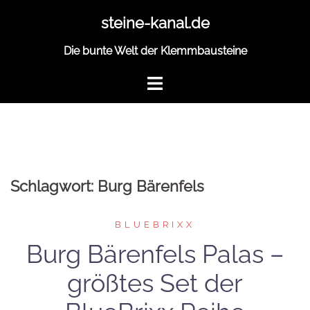
Zum
steine-kanal.de
Inhalt
springen
Die bunte Welt der Klemmbausteine
Schlagwort:
Burg Bärenfels
BLUEBRIXX
Burg Bärenfels Palas –
größtes Set der