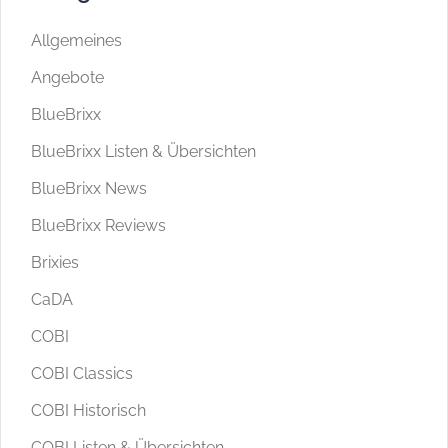
Allgemeines
Angebote
BlueBrixx
BlueBrixx Listen & Übersichten
BlueBrixx News
BlueBrixx Reviews
Brixies
CaDA
COBI
COBI Classics
COBI Historisch
COBI Listen & Übersichten