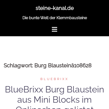
Zum
steine-kanal.de
Inhalt
springen
Die bunte Welt der Klemmbausteine
Schlagwort:
Burg Blausteinä108628
BLUEBRIXX
BlueBrixx Burg Blaustein
aus Mini Blocks im