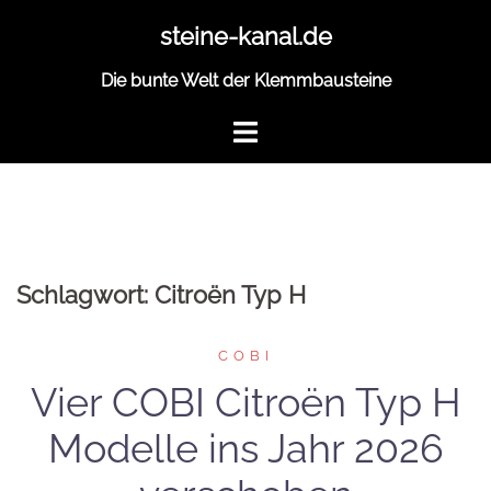
Zum
steine-kanal.de
Inhalt
springen
Die bunte Welt der Klemmbausteine
Schlagwort:
Citroën Typ H
COBI
Vier COBI Citroën Typ H
Modelle ins Jahr 2026