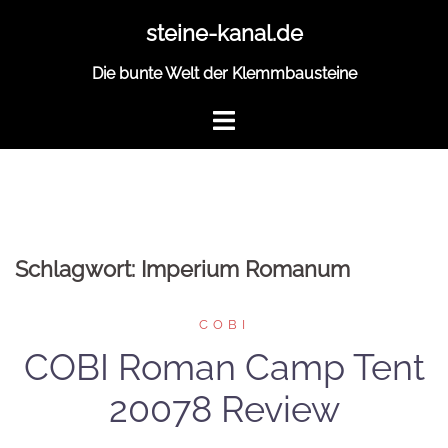
Zum
steine-kanal.de
Inhalt
springen
Die bunte Welt der Klemmbausteine
Schlagwort:
Imperium Romanum
COBI
COBI Roman Camp Tent
20078 Review