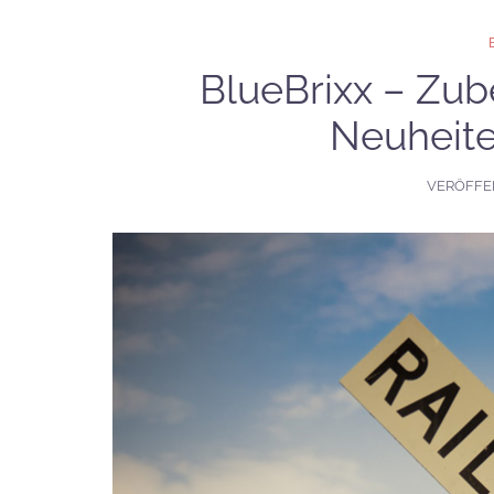
BlueBrixx – Zub
Neuheite
VERÖFFE