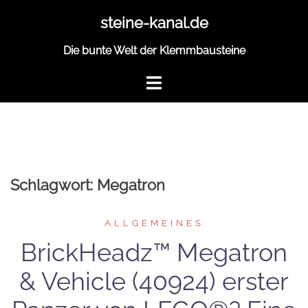
Zum
steine-kanal.de
Inhalt
springen
Die bunte Welt der Klemmbausteine
Schlagwort:
Megatron
ALLGEMEINES
BrickHeadz™ Megatron
& Vehicle (40924) erster