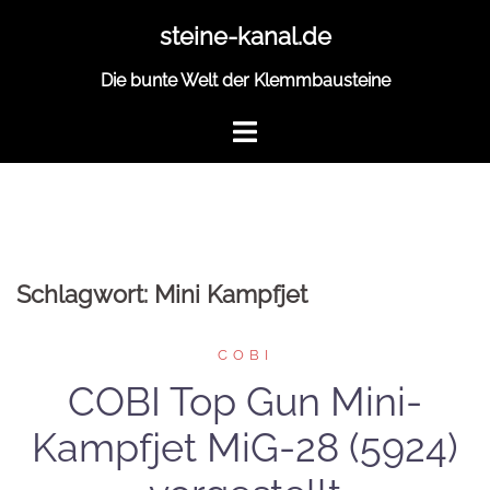
Zum
steine-kanal.de
Inhalt
springen
Die bunte Welt der Klemmbausteine
Schlagwort:
Mini Kampfjet
COBI
COBI Top Gun Mini-
Kampfjet MiG-28 (5924)