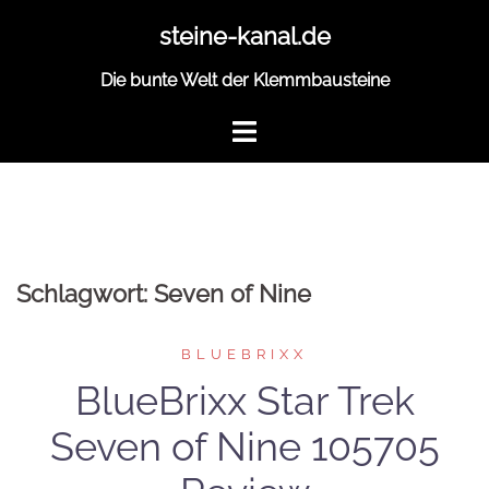
Zum
steine-kanal.de
Inhalt
springen
Die bunte Welt der Klemmbausteine
Schlagwort:
Seven of Nine
BLUEBRIXX
BlueBrixx Star Trek
Seven of Nine 105705