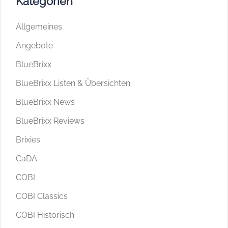
Kategorien
Allgemeines
Angebote
BlueBrixx
BlueBrixx Listen & Übersichten
BlueBrixx News
BlueBrixx Reviews
Brixies
CaDA
COBI
COBI Classics
COBI Historisch