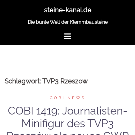
Zum
steine-kanal.de
Inhalt
springen
Die bunte Welt der Klemmbausteine
Schlagwort:
TVP3 Rzeszow
COBI NEWS
COBI 1419: Journalisten-
Minifigur des TVP3