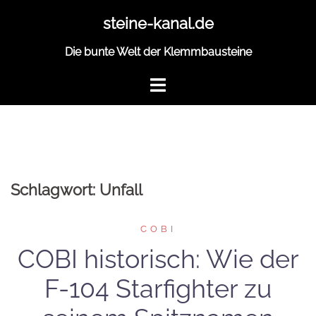
Zum
steine-kanal.de
Inhalt
springen
Die bunte Welt der Klemmbausteine
Schlagwort:
Unfall
COBI
COBI historisch: Wie der
F-104 Starfighter zu