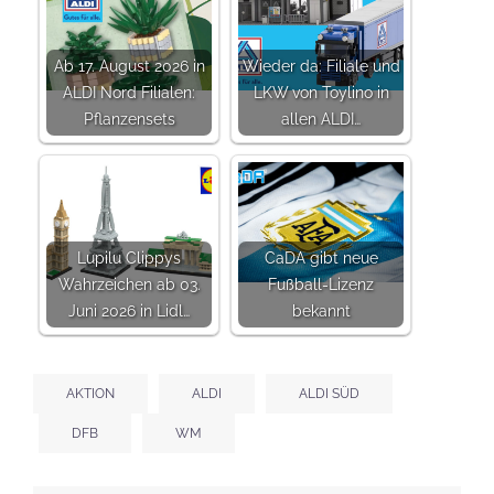
Ab 17. August 2026 in
Wieder da: Filiale und
ALDI Nord Filialen:
LKW von Toylino in
Pflanzensets
allen ALDI…
Lupilu Clippys
CaDA gibt neue
Wahrzeichen ab 03.
Fußball-Lizenz
Juni 2026 in Lidl…
bekannt
AKTION
ALDI
ALDI SÜD
DFB
WM