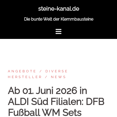
Zum
steine-kanal.de
Inhalt
springen
Die bunte Welt der Klemmbausteine
ANGEBOTE
DIVERSE
HERSTELLER
NEWS
Ab 01. Juni 2026 in
ALDI Süd Filialen: DFB
Fußball WM Sets