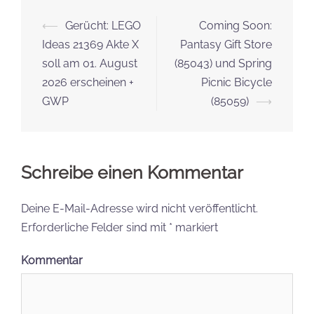
Beitrags-
⟵
Gerücht: LEGO
Coming Soon:
Navigation
Ideas 21369 Akte X
Pantasy Gift Store
soll am 01. August
(85043) und Spring
2026 erscheinen +
Picnic Bicycle
GWP
(85059)
⟶
Schreibe einen Kommentar
Deine E-Mail-Adresse wird nicht veröffentlicht.
Erforderliche Felder sind mit
*
markiert
Kommentar