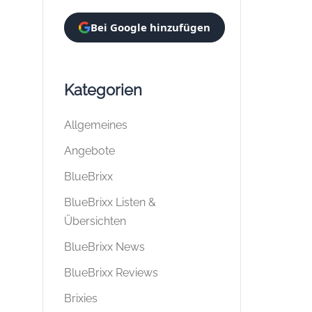
Bei Google hinzufügen
Kategorien
Allgemeines
Angebote
BlueBrixx
BlueBrixx Listen &
Übersichten
BlueBrixx News
BlueBrixx Reviews
Brixies