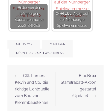
Bilder von der
Nürnberger
COBI 4851 Akagi auf
Spielwarenmesse
der Nürnberger
2026: BRIXIES
Spielwarenmesse…
BUILDARMY
MINIFIGUR
NÜRNBERGER SPIELWARENMESSE
Beitrags-
⟵
CRI, Lumen,
BlueBrixx
Navigation
Kelvin und Co.: die
Staffelrabatt-Aktion
richtige Lichtquelle
gestartet
zum Bau von
(Update)
⟶
Klemmbausteinen