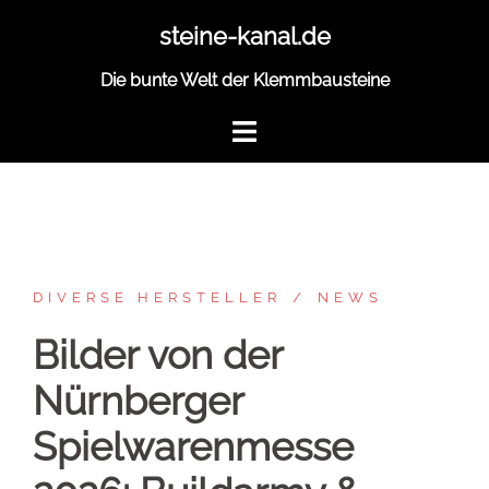
Zum
steine-kanal.de
Inhalt
springen
Die bunte Welt der Klemmbausteine
DIVERSE HERSTELLER
NEWS
Bilder von der
Nürnberger
Spielwarenmesse