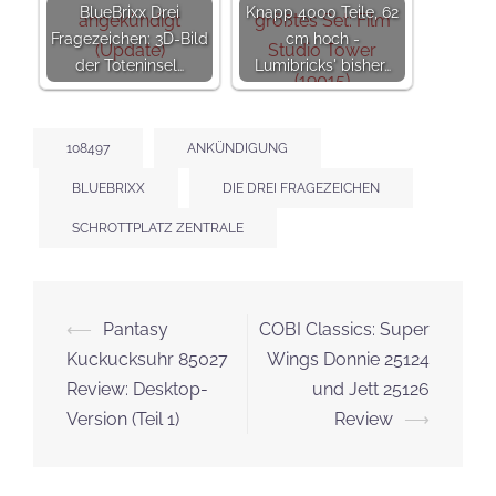
BlueBrixx Drei
Knapp 4000 Teile, 62
Fragezeichen: 3D-Bild
cm hoch -
der Toteninsel…
Lumibricks' bisher…
108497
ANKÜNDIGUNG
BLUEBRIXX
DIE DREI FRAGEZEICHEN
SCHROTTPLATZ ZENTRALE
Beitrags-
⟵
Pantasy
COBI Classics: Super
Navigation
Kuckucksuhr 85027
Wings Donnie 25124
Review: Desktop-
und Jett 25126
Version (Teil 1)
Review
⟶