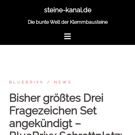
Zum
steine-kanal.de
Inhalt
springen
Die bunte Welt der Klemmbausteine
BLUEBRIXX
NEWS
Bisher größtes Drei
Fragezeichen Set
angekündigt –