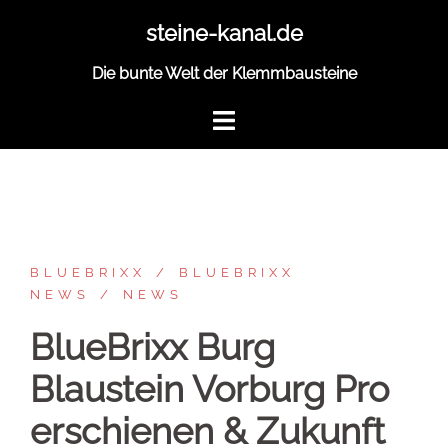
Zum
steine-kanal.de
Inhalt
springen
Die bunte Welt der Klemmbausteine
BLUEBRIXX
BLUEBRIXX
NEWS
NEWS
BlueBrixx Burg
Blaustein Vorburg Pro
erschienen & Zukunft