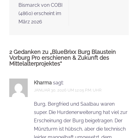
Bismarck von COBI
(4860) erscheint im
März 2026
2 Gedanken zu „
BlueBrixx Burg Blaustein
Vorburg Pro erschienen & Zukunft des
Mittelalterprojektes
“
Kharma
sagt:
JANUAR 30, 2026 UM 12:05 P.M. UHR
Burg, Bergfried und Saalbau waren
super. Die Hurdenerweiterung hat viel zur
Erscheinung der Burg beigetragen. Der
Münzturm ist hübsch, aber die technisch
leider mangelhaft umgesetzt. dem