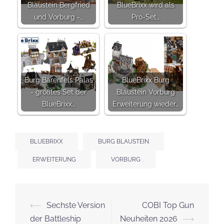
Blaustein Bergfried
BlueBrixx wird als
und Vorburg -…
Pro-Set…
Burg Bärenfels Palas
BlueBrixx Burg
- größtes Set der
Blaustein Vorburg
BlueBrixx…
Erweiterung wieder…
BLUEBRIXX
BURG BLAUSTEIN
ERWEITERUNG
VORBURG
Beitrags-
⟵
Sechste Version
COBI Top Gun
Navigation
der Battleship
Neuheiten 2026
⟶