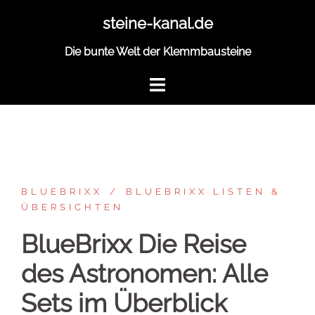
Zum
steine-kanal.de
Inhalt
springen
Die bunte Welt der Klemmbausteine
BLUEBRIXX
BLUEBRIXX LISTEN &
ÜBERSICHTEN
BlueBrixx Die Reise
des Astronomen: Alle
Sets im Überblick