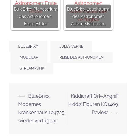
BlueBrixx Planetarium
BlueBrixx Leuchtturm
des Astronomen:
des Astronomen
Erste Bilder
Adventskalender…
BLUEBRIXX
JULES VERNE
MODULAR
REISE DES ASTRONOMEN
STREAMPUNK
Beitrags-
⟵
BlueBrixx
Kiddicraft Ork-Angriff
Navigation
Modernes
Kiddiz Figuren KC1409
Krankenhaus 104725
Review
⟶
wieder verfügbar