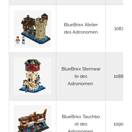
BlueBrixx Atelier
108751
des Astronomen
BlueBrixx Sternwar
te des
108887
Astronomen
BlueBrixx Tauchbo
ot des
109066
Astronomen