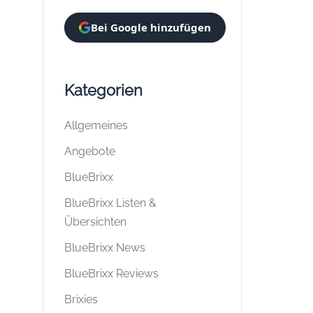
Bei Google hinzufügen
Kategorien
Allgemeines
Angebote
BlueBrixx
BlueBrixx Listen &
Übersichten
BlueBrixx News
BlueBrixx Reviews
Brixies