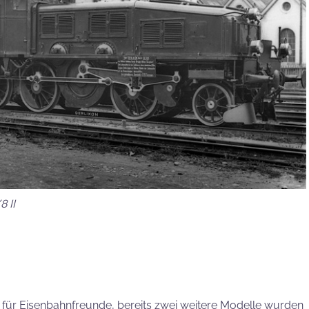
8 II
ok für Eisenbahnfreunde, bereits zwei weitere Modelle wurden