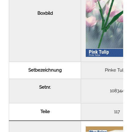
Boxbild
Setbezeichnung
Pinke Tulpe
Setnr.
108344
Teile
117