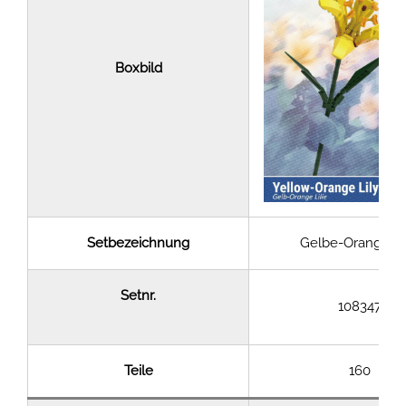
Boxbild
Setbezeichnung
Gelbe-Orange Lil
Setnr.
108347
Teile
160