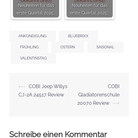
Neuheiten für das
Neuheiten für das
erste Quartal 2025…
erste Quartal 2025…
ANKÜNDIGUNG
BLUEBRIXX
FRÜHLING
OSTERN
SAISONAL
VALENTINSTAG
Beitrags-
⟵
COBI Jeep Willys
COBI
Navigation
CJ-2A 24517 Review
Gladiatorenschule
20070 Review
⟶
Schreibe einen Kommentar