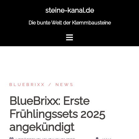
Zum
steine-kanal.de
Inhalt
springen
Die bunte Welt der Klemmbausteine
BLUEBRIXX
NEWS
BlueBrixx: Erste
Frühlingssets 2025
angekündigt