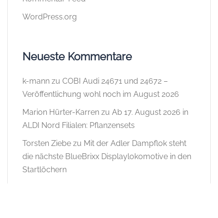
WordPress.org
Neueste Kommentare
k-mann
zu
COBI Audi 24671 und 24672 –
Veröffentlichung wohl noch im August 2026
Marion Hürter-Karren
zu
Ab 17. August 2026 in
ALDI Nord Filialen: Pflanzensets
Torsten Ziebe
zu
Mit der Adler Dampflok steht
die nächste BlueBrixx Displaylokomotive in den
Startlöchern
Brunner
zu
Mit der Adler Dampflok steht die
nächste BlueBrixx Displaylokomotive in den
Startlöchern