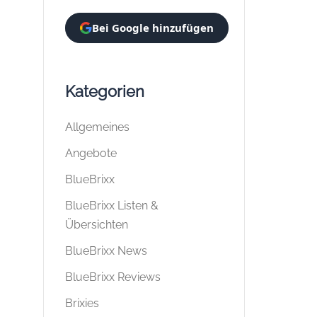
Bei Google hinzufügen
Kategorien
Allgemeines
Angebote
BlueBrixx
BlueBrixx Listen &
Übersichten
BlueBrixx News
BlueBrixx Reviews
Brixies