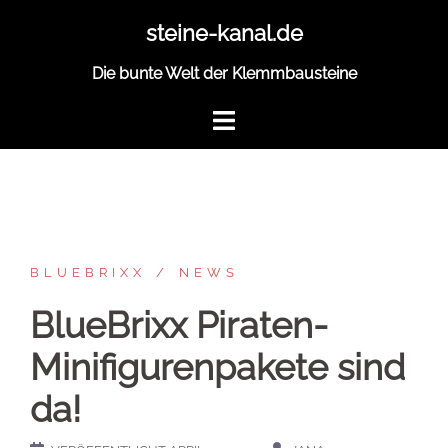
Zum
steine-kanal.de
Inhalt
springen
Die bunte Welt der Klemmbausteine
BLUEBRIXX
NEWS
BlueBrixx Piraten-
Minifigurenpakete sind
da!