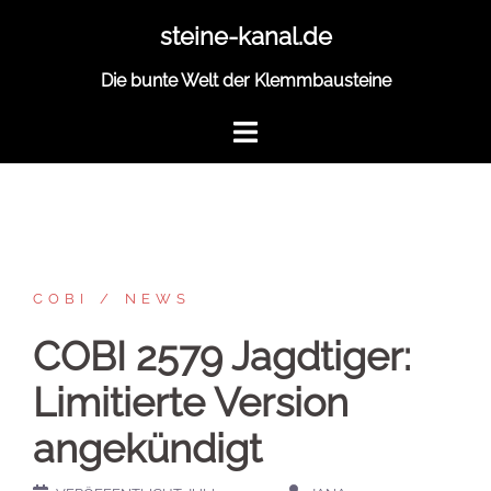
Zum
steine-kanal.de
Inhalt
springen
Die bunte Welt der Klemmbausteine
COBI
NEWS
COBI 2579 Jagdtiger:
Limitierte Version
angekündigt