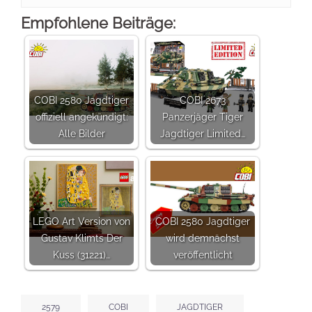
Empfohlene Beiträge:
COBI 2580 Jagdtiger
COBI 2673
offiziell angekündigt:
Panzerjäger Tiger
Alle Bilder
Jagdtiger Limited…
LEGO Art Version von
COBI 2580 Jagdtiger
Gustav Klimts Der
wird demnächst
Kuss (31221)…
veröffentlicht
2579
COBI
JAGDTIGER