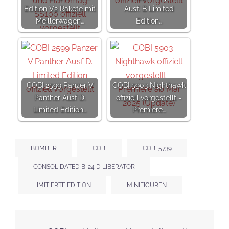
Edition V2 Rakete mit
Ausf. B Limited
Meillerwagen…
Edition…
COBI 2599 Panzer V
COBI 5903 Nighthawk
Panther Ausf D.
offiziell vorgestellt -
Limited Edition…
Premiere…
BOMBER
COBI
COBI 5739
CONSOLIDATED B-24 D LIBERATOR
LIMITIERTE EDITION
MINIFIGUREN