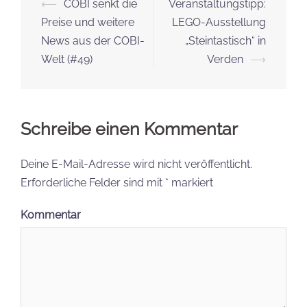
Beitrags-
⟵
COBI senkt die
Veranstaltungstipp:
Navigation
Preise und weitere
LEGO-Ausstellung
News aus der COBI-
„Steintastisch“ in
Welt (#49)
Verden
⟶
Schreibe einen Kommentar
Deine E-Mail-Adresse wird nicht veröffentlicht.
Erforderliche Felder sind mit
*
markiert
Kommentar