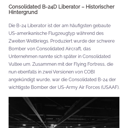
Consolidated B-24D Liberator – Historischer
Hintergrund
Die B-24 Liberator ist der am häufigsten gebaute
US-amerikanische Flugzeugtyp während des
Zweiten Weltkriegs. Produziert wurde der schwere
Bomber von Consolidated Aircraft, das
Unternehmen nannte sich später in Consolidated
Vultee um. Zusammen mit der Flying Fortress, die
nun ebenfalls in zwei Versionen von COBI
angekündigt wurde, war die Consolidated B-24 der
wichtigste Bomber der US-Army Air Forces (USAAF).