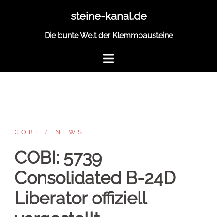
Zum
steine-kanal.de
Inhalt
springen
Die bunte Welt der Klemmbausteine
COBI
NEWS
COBI: 5739
Consolidated B-24D
Liberator offiziell