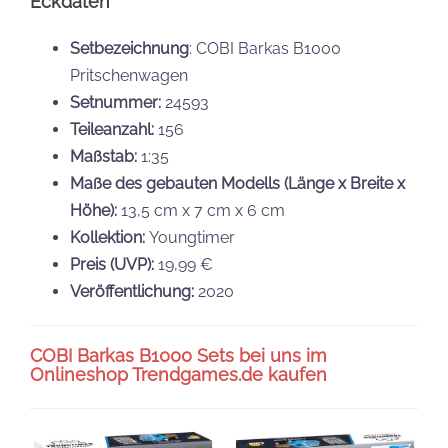
Eckdaten
Setbezeichnung
: COBI Barkas B1000
Pritschenwagen
Setnummer:
24593
Teileanzahl:
156
Maßstab:
1:35
Maße des gebauten Modells (Länge x Breite x
Höhe):
13,5 cm x 7 cm x 6 cm
Kollektion:
Youngtimer
Preis (UVP):
19,99 €
Veröffentlichung:
2020
COBI Barkas B1000
Sets bei uns im
Onlineshop Trendgames.de kaufen