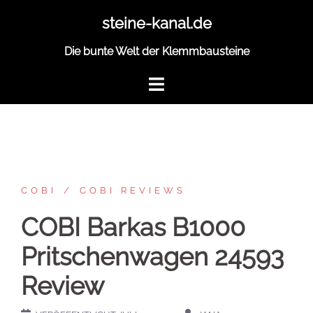
Zum
steine-kanal.de
Inhalt
springen
Die bunte Welt der Klemmbausteine
COBI
COBI REVIEWS
COBI Barkas B1000
Pritschenwagen 24593
Review