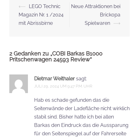
Beitrags-
⟵
LEGO Technic
Neue Attraktionen bei
Navigation
Magazin Nr. 1 /2024
Brickopa
mit Abrissbirne
Spielwaren
⟶
2 Gedanken zu „
COBI Barkas B1000
Pritschenwagen 24593 Review
“
Dietmar Weithaler
sagt:
JULI 29, 2024 UM 9:47 P.M. UHR
Hab es schade gefunden das die
Seitenwände der Ladefläche nicht wirklich
stabil sind. Bisher hatte ich bei allen
Barkas den Eindruck das die Aussparung
für den Seitenspiegel auf der Fahrerseite