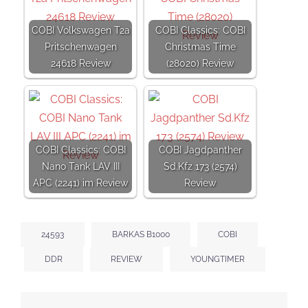
COBI Volkswagen T2a
COBI Classics: COBI
Pritschenwagen
Christmas Time
24618 Review
(28020) Review
COBI Classics: COBI
COBI Jagdpanther
Nano Tank LAV III
Sd.Kfz 173 (2574)
APC (2241) im Review
Review
24593
BARKAS B1000
COBI
DDR
REVIEW
YOUNGTIMER