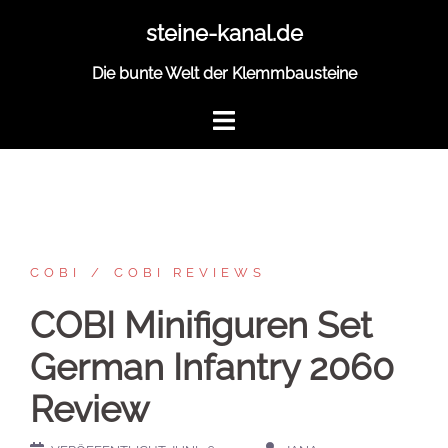
Zum
steine-kanal.de
Inhalt
springen
Die bunte Welt der Klemmbausteine
COBI
COBI REVIEWS
COBI Minifiguren Set
German Infantry 2060
Review