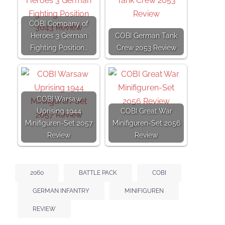
COBI Company of
Heroes 3 German
COBI German Tank
Fighting Position…
Crew 2053 Review
COBI Warsaw
Uprising 1944
COBI Great War
Minifiguren-Set 2057
Minifiguren-Set 2056
Review
Review
2060
BATTLE PACK
COBI
GERMAN INFANTRY
MINIFIGUREN
REVIEW