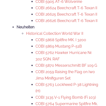
COBI 5905 AT-6 Wolverine
COBI 26624 Beechcraft T-6 Texan II
COBI 26625 Beechcraft T-6 Texan II
COBI 26626 Beechcraft T-6 Texan II
Neuheiten
Historical Collection World War II
COBI 5868 Spitfire MK. I 3200
COBI 5869 Mustang P-51B
COBI 5762 Hawker Hurricane Nr.
302 SQN. RAF
COBI 5870 Messerschmitt BF 109 G
COBI 2059 Raising the Flag on Iwo
Jima Minifiguren Set
COBI 5763 Lockheed P-38 Lightning
(H)
COBI 3135 V-1 Flying Bomb (Fi 103)
COBI 5764 Supermarine Spitfire Mk.