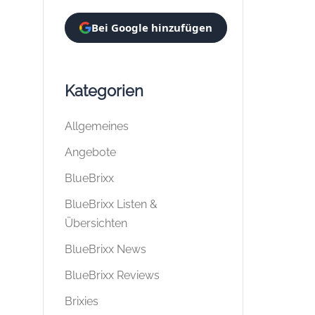
Bei Google hinzufügen
Kategorien
Allgemeines
Angebote
BlueBrixx
BlueBrixx Listen &
Übersichten
BlueBrixx News
BlueBrixx Reviews
Brixies