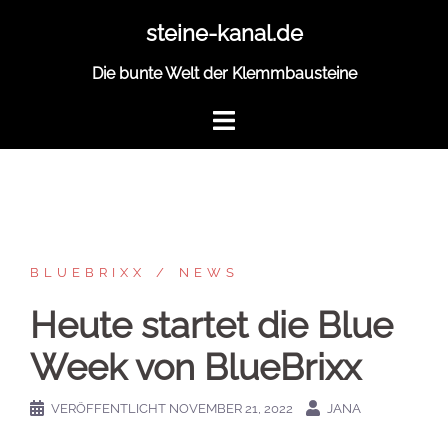
Zum
steine-kanal.de
Inhalt
springen
Die bunte Welt der Klemmbausteine
BLUEBRIXX
NEWS
Heute startet die Blue
Week von BlueBrixx
VERÖFFENTLICHT
NOVEMBER 21, 2022
JANA