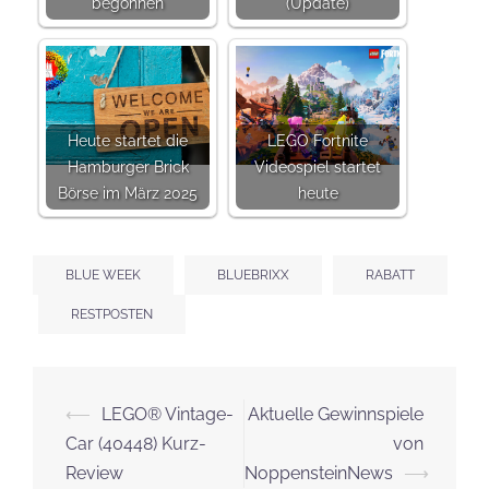
begonnen
(Update)
Heute startet die
LEGO Fortnite
Hamburger Brick
Videospiel startet
Börse im März 2025
heute
BLUE WEEK
BLUEBRIXX
RABATT
RESTPOSTEN
Beitrags-
⟵
LEGO® Vintage-
Aktuelle Gewinnspiele
Navigation
Car (40448) Kurz-
von
Review
NoppensteinNews
⟶