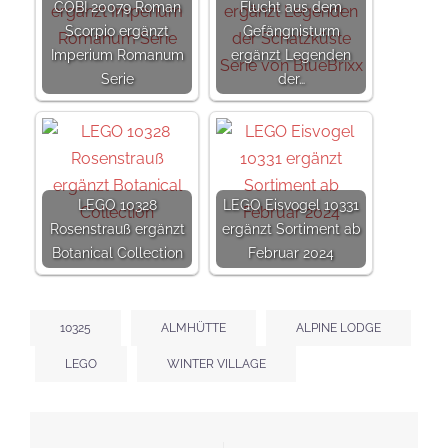
COBI 20079 Roman
Flucht aus dem
Scorpio ergänzt
Gefängnisturm
Imperium Romanum
ergänzt Legenden
Serie
der…
LEGO 10328
LEGO Eisvogel 10331
Rosenstrauß ergänzt
ergänzt Sortiment ab
Botanical Collection
Februar 2024
10325
ALMHÜTTE
ALPINE LODGE
LEGO
WINTER VILLAGE