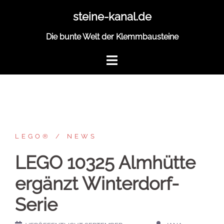
Zum
steine-kanal.de
Inhalt
springen
Die bunte Welt der Klemmbausteine
LEGO®
NEWS
LEGO 10325 Almhütte
ergänzt Winterdorf-
Serie