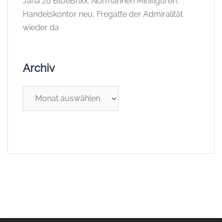
Jana
zu
BlueBrixx: Normannen Minifiguren,
Handelskontor neu, Fregatte der Admiralität
wieder da
Archiv
Archiv