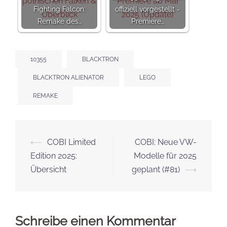
Fighting Falcon:
offiziell vorgestellt -
Remake des…
Premiere…
10355
BLACKTRON
BLACKTRON ALIENATOR
LEGO
REMAKE
Beitrags-
⟵
COBI Limited
COBI: Neue VW-
Navigation
Edition 2025:
Modelle für 2025
Übersicht
geplant (#81)
⟶
Schreibe einen Kommentar