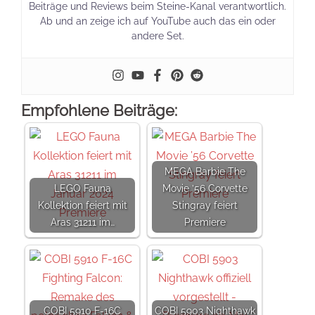
Beiträge und Reviews beim Steine-Kanal verantwortlich.
Ab und an zeige ich auf YouTube auch das ein oder
andere Set.
Empfohlene Beiträge:
MEGA Barbie The
LEGO Fauna
Movie ’56 Corvette
Kollektion feiert mit
Stingray feiert
Aras 31211 im…
Premiere
COBI 5910 F-16C
COBI 5903 Nighthawk