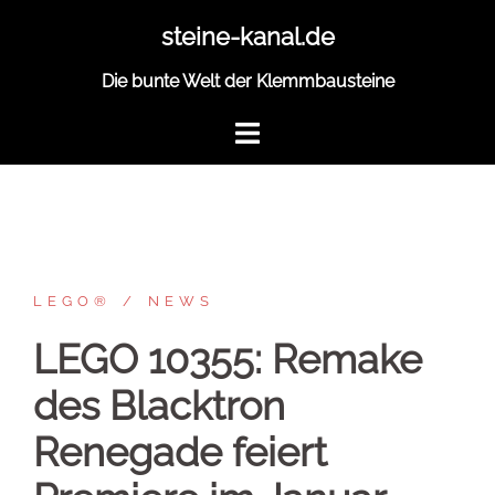
Zum
steine-kanal.de
Inhalt
springen
Die bunte Welt der Klemmbausteine
LEGO®
NEWS
LEGO 10355: Remake
des Blacktron
Renegade feiert