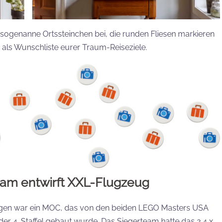
 sogenanne Ortssteinchen bei, die runden Fliesen markieren
n als Wunschliste eurer Traum-Reiseziele.
am entwirft XXL-Flugzeug
ngen war ein MOC, das von den beiden LEGO Masters USA
er 4. Staffel gebaut wurde. Das Siegerteam hatte das 2,4 x