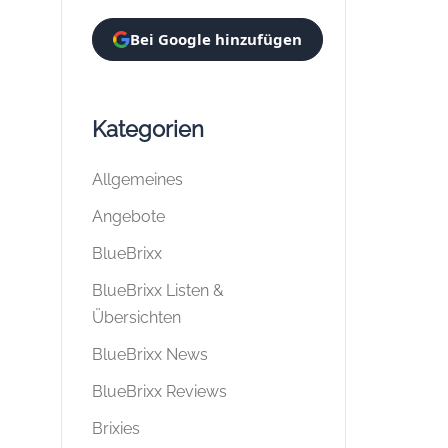
Bei Google hinzufügen
Kategorien
Allgemeines
Angebote
BlueBrixx
BlueBrixx Listen &
Übersichten
BlueBrixx News
BlueBrixx Reviews
Brixies