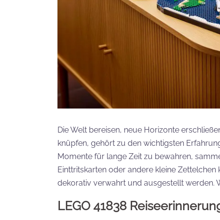
Die Welt bereisen, neue Horizonte erschlie
knüpfen, gehört zu den wichtigsten Erfahru
Momente für lange Zeit zu bewahren, sammel
Einttritskarten oder andere kleine Zettelche
dekorativ verwahrt und ausgestellt werden. W
LEGO 41838 Reiseerinnerun