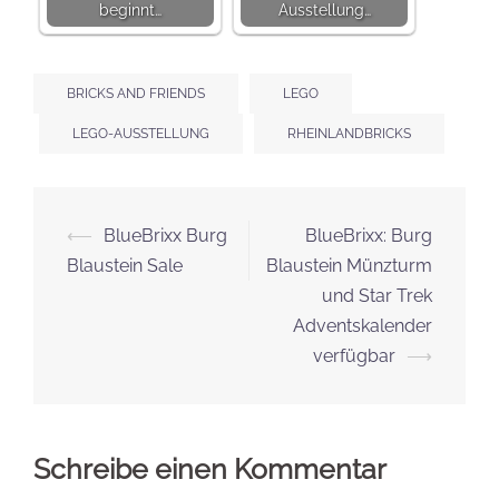
beginnt…
Ausstellung…
BRICKS AND FRIENDS
LEGO
LEGO-AUSSTELLUNG
RHEINLANDBRICKS
Beitrags-
⟵
BlueBrixx Burg
BlueBrixx: Burg
Navigation
Blaustein Sale
Blaustein Münzturm
und Star Trek
Adventskalender
verfügbar
⟶
Schreibe einen Kommentar