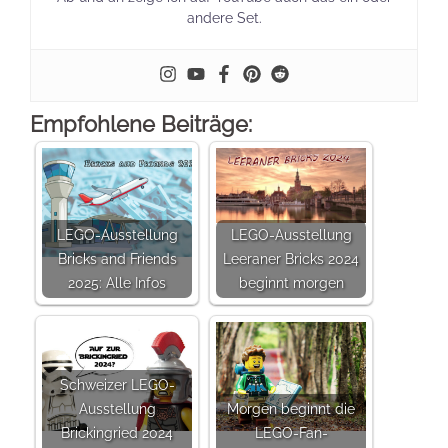
andere Set.
Empfohlene Beiträge:
LEGO-Ausstellung
LEGO-Ausstellung
Bricks and Friends
Leeraner Bricks 2024
2025: Alle Infos
beginnt morgen
Schweizer LEGO-
Ausstellung
Morgen beginnt die
Brickingried 2024
LEGO-Fan-