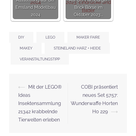
Emsland Modellbau
Brick Börse im
2024
Oktober 2023:…
DIY
LEGO
MAKER FAIRE
MAKEY
STEINELAND HARZ + HEIDE
VERANSTALTUNGSTIPP
Beitrags-
⟵
Mit der LEGO®
COBI präsentiert
Navigation
Ideas
neues Set 5757:
Insektensammlung
Wunderwaffe Horten
21342 krabbelnde
Ho 229
⟶
Tierwelten erleben