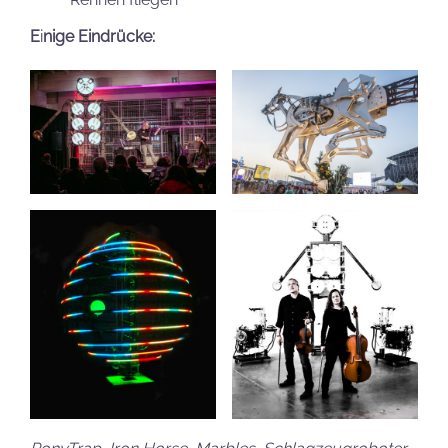
E
i
nige Eindrücke: