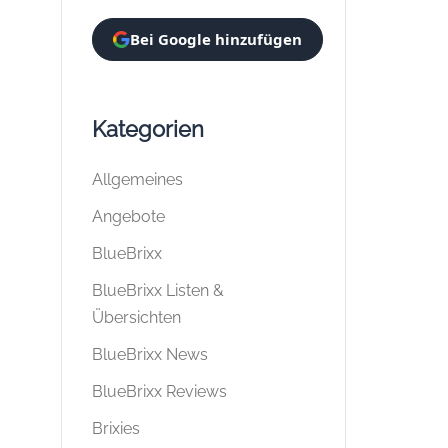
Bei Google hinzufügen
Kategorien
Allgemeines
Angebote
BlueBrixx
BlueBrixx Listen &
Übersichten
BlueBrixx News
BlueBrixx Reviews
Brixies