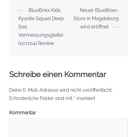
Beitrags-
⟵
BlueBrixx Kids
Neuer BlueBrixx-
Navigation
Kyanite Squad Deep
Store in Magdeburg
Sea
wird eröffnet
⟶
Vermessungsgleiter
(107104) Review
Schreibe einen Kommentar
Deine E-Mail-Adresse wird nicht veröffentlicht.
Erforderliche Felder sind mit
*
markiert
Kommentar