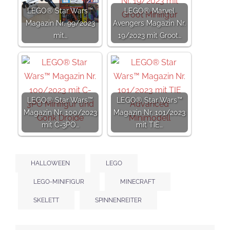
LEGO® Star Wars™
LEGO® Marvel
Magazin Nr. 99/2023
Avengers Magazin Nr.
mit…
19/2023 mit Groot…
LEGO® Star Wars™
LEGO® Star Wars™
Magazin Nr. 100/2023
Magazin Nr. 101/2023
mit C-3PO…
mit TIE…
HALLOWEEN
LEGO
LEGO-MINIFIGUR
MINECRAFT
SKELETT
SPINNENREITER