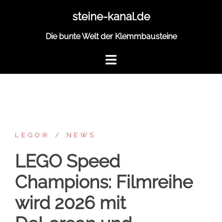
Zum
steine-kanal.de
Inhalt
springen
Die bunte Welt der Klemmbausteine
LEGO®
NEWS
LEGO Speed
Champions: Filmreihe
wird 2026 mit