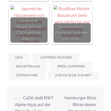
Japanische
Häuserserie von
BlueBrixx Kloster
CaDA wird mit
Blaubrunn Serie wird
Izakaya…
mit Kirche…
LEGO
LIGHTNING MCQUEEN
NEUHEITEN 2026
SPEED CHAMPIONS
ZEITMASCHINE
ZURÜCK IN DIE ZUKUNFT
Beitrags-
⟵
CaDA stellt BWT
Hamburger Brick
Navigation
Alpine A525 auf der
Börse dieses