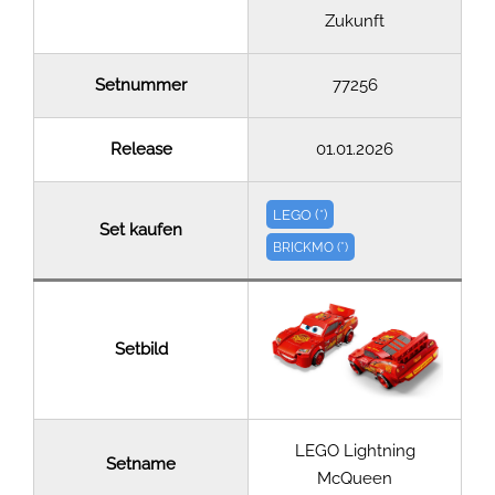
Zukunft
Setnummer
77256
Release
01.01.2026
LEGO (*)
Set kaufen
BRICKMO (*)
Setbild
LEGO Lightning
Setname
McQueen