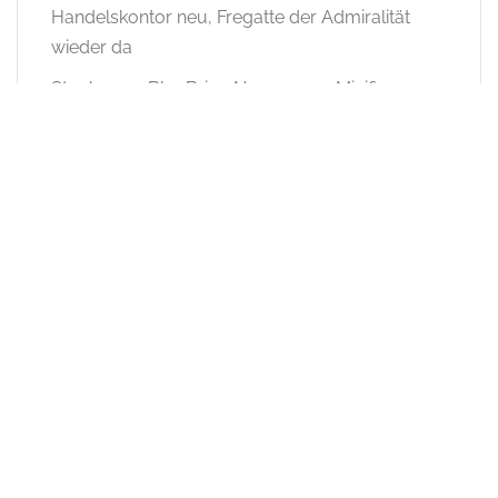
Handelskontor neu, Fregatte der Admiralität
wieder da
Stephan
zu
BlueBrixx: Normannen Minifiguren,
Handelskontor neu, Fregatte der Admiralität
wieder da
Jana
zu
BlueBrixx: Normannen Minifiguren,
Handelskontor neu, Fregatte der Admiralität
wieder da
Archiv
Archiv