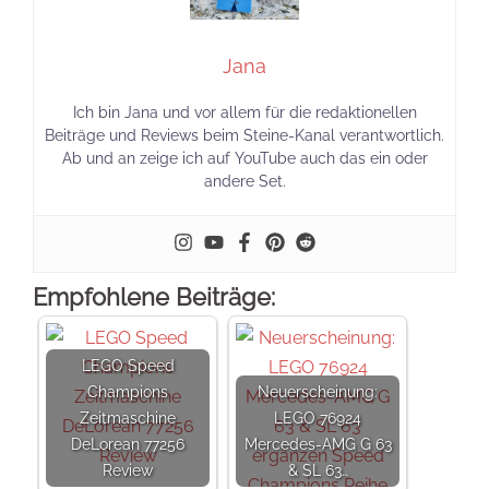
Jana
Ich bin Jana und vor allem für die redaktionellen
Beiträge und Reviews beim Steine-Kanal verantwortlich.
Ab und an zeige ich auf YouTube auch das ein oder
andere Set.
Empfohlene Beiträge:
LEGO Speed
Champions
Neuerscheinung:
Zeitmaschine
LEGO 76924
DeLorean 77256
Mercedes-AMG G 63
Review
& SL 63…