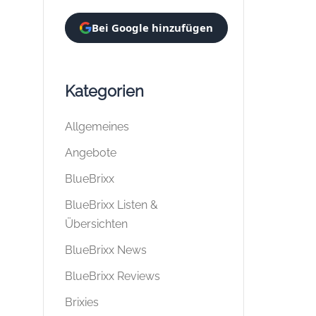
Bei Google hinzufügen
Kategorien
Allgemeines
Angebote
BlueBrixx
BlueBrixx Listen &
Übersichten
BlueBrixx News
BlueBrixx Reviews
Brixies