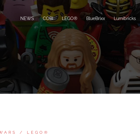
NEWS
COBI
LEGO®
BlueBrixx
Lumibricks
 WARS
LEGO®