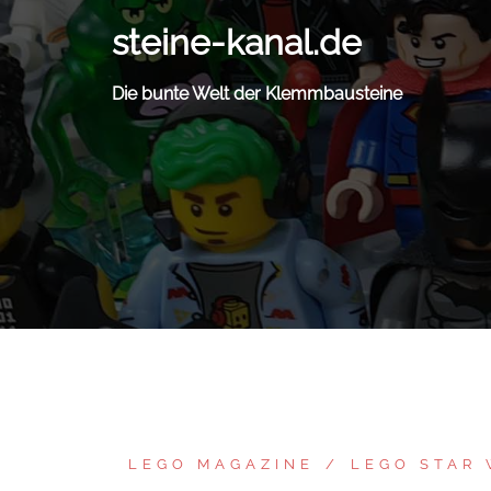
Zum
steine-kanal.de
Inhalt
springen
Die bunte Welt der Klemmbausteine
LEGO MAGAZINE
LEGO STAR