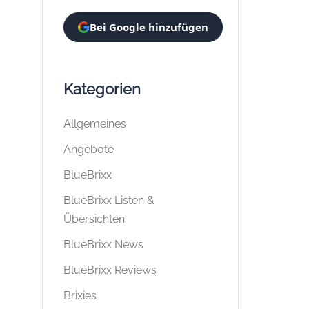
Bei Google hinzufügen
Kategorien
Allgemeines
Angebote
BlueBrixx
BlueBrixx Listen &
Übersichten
BlueBrixx News
BlueBrixx Reviews
Brixies