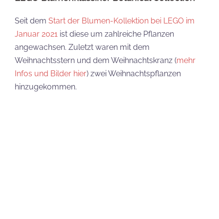
Seit dem
Start der Blumen-Kollektion bei LEGO im
Januar 2021
ist diese um zahlreiche Pflanzen
angewachsen. Zuletzt waren mit dem
Weihnachtsstern und dem Weihnachtskranz (
mehr
Infos und Bilder hier
) zwei Weihnachtspflanzen
hinzugekommen.
Neben dem klassischen Blumenstrauß, einzelnen
Blüten und Topfpflanzen finden sich hier auch
immerwährende Klassiker wie der Bonsai. Mit den
vier Neuheiten, die im Januar bzw. Februar 2025 ihre
Premiere feiern, bekommen Blumenliebhaber neue
Dekorationen oder Geschenkideen für