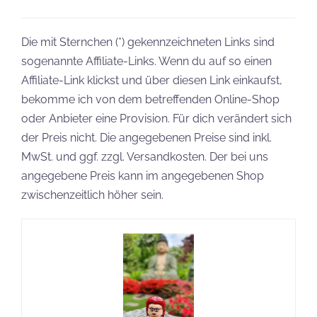
COBI 5897 und 5898
F-4 Phantom II neu ab
Neue Sets von COBI
Januar 2025
im Januar 2025
LEGO
Gänseblümchen,
LEGO 10350 Eckhaus
Friedenslilie und
im Tudorstil und Eck-
Blühender…
Kiosk GWP ab…
10342
10343
10344
10345
BLUMENGESTECK
BOTANICAL COLLECTION
GLÜCKS-BAMBUS
LEGO
MINI-ORCHIDEE