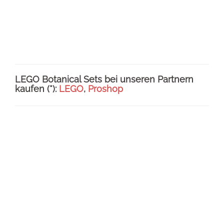
Kommentare.
Die mit Sternchen (*) gekennzeichneten Links sind
sogenannte Affiliate-Links. Wenn du auf so einen
Affiliate-Link klickst und über diesen Link einkaufst,
bekomme ich von dem betreffenden Online-Shop
oder Anbieter eine Provision. Für dich verändert sich
der Preis nicht. Die angegebenen Preise sind inkl.
MwSt. und ggf. zzgl. Versandkosten. Der bei uns
angegebene Preis kann im angegebenen Shop
zwischenzeitlich höher sein.