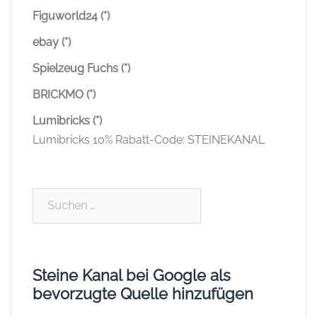
CaDA
COBI
COBI Classics
COBI Historisch
COBI Listen & Übersichten
COBI Neuheiten
COBI News
COBI Q&As
COBI Reviews
Diverse Hersteller
Familie und Kinder
Klemmbausteingeschichten
LEGO Magazine