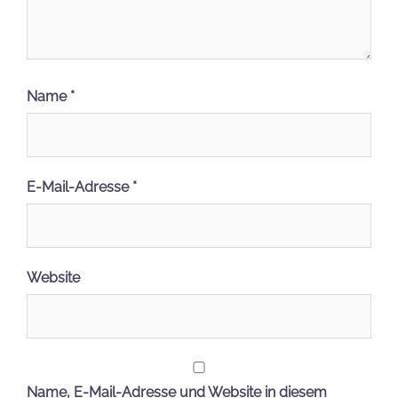
Unterstützt den Steine Kanal
Wir freuen uns, wenn ihr unseren Blog und
unsere Arbeit unterstützen wollt!
Dies könnt ihr ganz einfach machen, wenn ihr für
eure nächste Klemmbaustein Bestellung einen
unserer folgenden Affiliate-Links verwendet:
Werbung:
BlueBrixx (*)