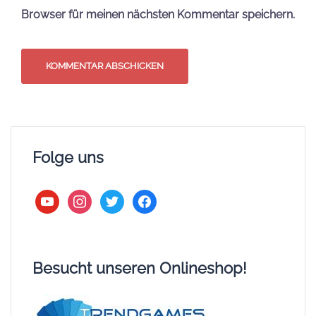
LEGO Onlineshop (*)
Figuworld24 (*)
ebay (*)
Spielzeug Fuchs (*)
BRICKMO (*)
Lumibricks (*)
Lumibricks 10% Rabatt-Code: STEINEKANAL
Suchen
nach:
Steine Kanal bei Google als
bevorzugte Quelle hinzufügen