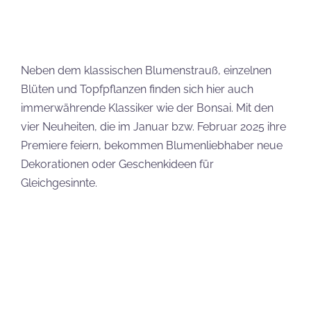
Gleichgesinnte.
LEGO Botanical Sets bei unseren Partnern
kaufen
(*):
LEGO
,
Proshop
Eure Meinung
Was haltet ihr von den neuen Blumensets? Wird
eines oder mehrere der Neuheiten bei euch zuhause
Einzug halten? Schreibt es mir gern in die