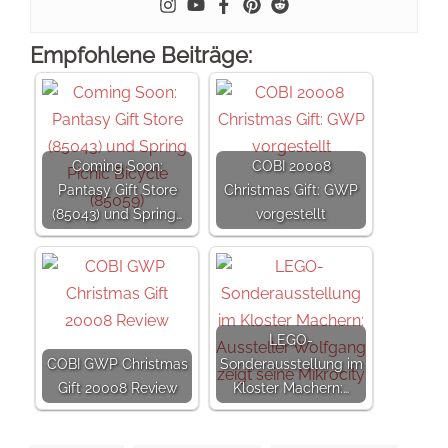
Empfohlene Beiträge:
Coming Soon:
COBI 20008
Pantasy Gift Store
Christmas Gift: GWP
(85043) und Spring…
vorgestellt
LEGO-
COBI GWP Christmas
Sonderausstellung im
Gift 20008 Review
Kloster Machern:…