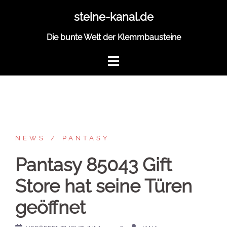
Zum
steine-kanal.de
Inhalt
springen
Die bunte Welt der Klemmbausteine
NEWS
PANTASY
Pantasy 85043 Gift
Store hat seine Türen
geöffnet